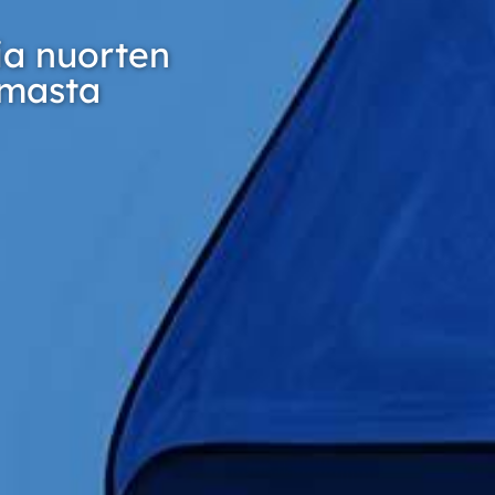
ia nuorten
lmasta