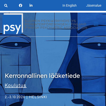
In English
Jäsenalue
Kerronnallinen lääketiede
Koulutus
2.-3.10.2026 | HELSINKI