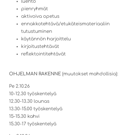
luento
pienryhmät
aktivoiva opetus
ennakkotehtävä/etukäteismateriaaliin
tutustuminen
käytännön harjoittelu
kirjoitustehtävät
reflektointitehtävät
OHJELMAN RAKENNE
(muutokset mahdollisia):
Pe 2.10.26
10-12.30 työskentelyä
12.30-13.30 lounas
13.30-15.00 työskentelyä
15-15.30 kahvi
15.30-17 työskentelyä