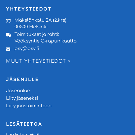
YHTEYSTIEDOT
Mäkelänkatu 2A (2.krs)
00500 Helsinki
Toimitukset ja rahti:
Vääksyntie C-rapun kautta
psy@psy.fi
MUUT YHTEYSTIEDOT >
JÄSENILLE
Jäsenalue
Liity jäseneksi
Liity jaostoimintaan
LISÄTIETOA