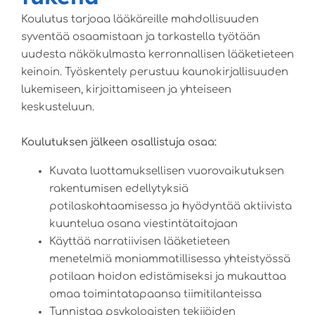
Koulutus tarjoaa lääkäreille mahdollisuuden
syventää osaamistaan ja tarkastella työtään
uudesta näkökulmasta kerronnallisen lääketieteen
keinoin. Työskentely perustuu kaunokirjallisuuden
lukemiseen, kirjoittamiseen ja yhteiseen
keskusteluun.
Koulutuksen jälkeen osallistuja osaa:
Kuvata luottamuksellisen vuorovaikutuksen
rakentumisen edellytyksiä
potilaskohtaamisessa ja hyödyntää aktiivista
kuuntelua osana viestintätaitojaan
Käyttää narratiivisen lääketieteen
menetelmiä moniammatillisessa yhteistyössä
potilaan hoidon edistämiseksi ja mukauttaa
omaa toimintatapaansa tiimitilanteissa
Tunnistaa psykologisten tekijöiden