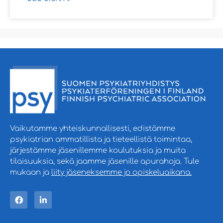
Vaikutamme yhteiskunnallisesti, edistämme
psykiatrian ammatillista ja tieteellistä toimintaa,
järjestämme jäsenillemme koulutuksia ja muita
tilaisuuksia, sekä jaamme jäsenille apurahoja. Tule
mukaan ja
liity jäseneksemme jo opiskeluaikana.