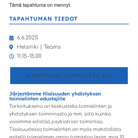
Tämä tapahtuma on mennyt.
TAPAHTUMAN TIEDOT
6.6.2025
Helsinki | Teams
11.15-15.00
ILMOITTAUDU VIIMEISTÄÄN 27.5.
Järjestämme tilaisuuden yhdistyksen
toimielinten edustajille
Tarkoituksena on keskustella toimielinten ja
yhdistyksen toiminnasta ja mm. siitä kuinka
voisimme edistää psykiatrian toimintaa.
Tilaisuudessa toimielinten on myös mahdollista
esitellä toimielimen omaa toimintaa (esim. max 10