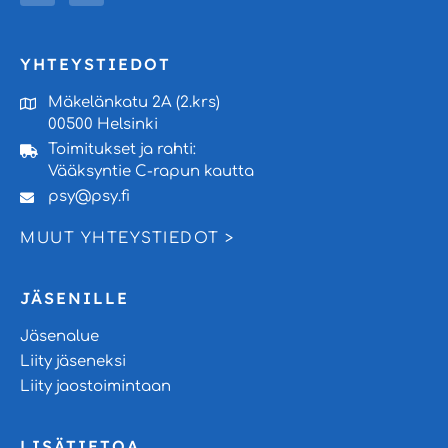
YHTEYSTIEDOT
Mäkelänkatu 2A (2.krs)
00500 Helsinki
Toimitukset ja rahti:
Vääksyntie C-rapun kautta
psy@psy.fi
MUUT YHTEYSTIEDOT >
JÄSENILLE
Jäsenalue
Liity jäseneksi
Liity jaostoimintaan
LISÄTIETOA