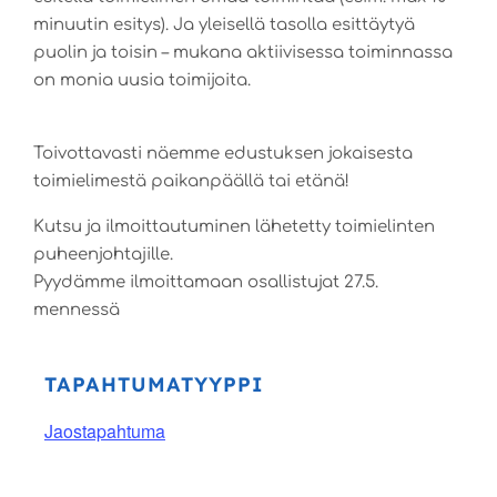
minuutin esitys). Ja yleisellä tasolla esittäytyä
puolin ja toisin – mukana aktiivisessa toiminnassa
on monia uusia toimijoita.
Toivottavasti näemme edustuksen jokaisesta
toimielimestä paikanpäällä tai etänä!
Kutsu ja ilmoittautuminen lähetetty toimielinten
puheenjohtajille.
Pyydämme ilmoittamaan osallistujat 27.5.
mennessä
TAPAHTUMATYYPPI
Jaostapahtuma