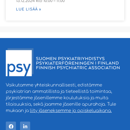
13.12.2024 klo 10:00 – 11:00
LUE LISÄÄ »
Vaikutamme yhteiskunnallisesti, edistämme
psykiatrian ammatillista ja tieteellistä toimintaa,
järjestämme jäsenillemme koulutuksia ja muita
tilaisuuksia, sekä jaamme jäsenille apurahoja. Tule
mukaan ja
liity jäseneksemme jo opiskeluaikana.