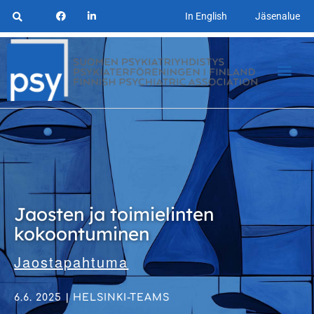
In English
Jäsenalue
Jaosten ja toimielinten
kokoontuminen
Jaostapahtuma
6.6. 2025 | HELSINKI-TEAMS