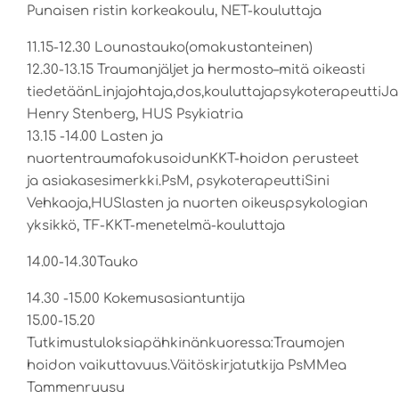
Punaisen ristin korkeakoulu, NET-kouluttaja
11.15-12.30 Lounastauko(omakustanteinen)
12.30-13.15 Traumanjäljet ja hermosto–mitä oikeasti
tiedetäänLinjajohtaja,dos,kouluttajapsykoterapeuttiJa
Henry Stenberg, HUS Psykiatria
13.15 -14.00 Lasten ja
nuortentraumafokusoidunKKT-hoidon perusteet
ja asiakasesimerkki.PsM, psykoterapeuttiSini
Vehkaoja,HUSlasten ja nuorten oikeuspsykologian
yksikkö, TF-KKT-menetelmä-kouluttaja
14.00-14.30Tauko
14.30 -15.00 Kokemusasiantuntija
15.00-15.20
Tutkimustuloksiapähkinänkuoressa:Traumojen
hoidon vaikuttavuus.Väitöskirjatutkija PsMMea
Tammenruusu