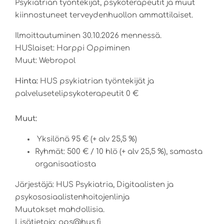
Psykiatrian työntekijät, psykoterapeutit ja muut
kiinnostuneet terveydenhuollon ammattilaiset.
Ilmoittautuminen 30.10.2026 mennessä.
HUSlaiset: Harppi Oppiminen
Muut: Webropol
Hinta:
HUS psykiatrian työntekijät ja
palvelusetelipsykoterapeutit 0 €
Muut:
Yksilönä 95 € (+ alv 25,5 %)
Ryhmät: 500 € / 10 hlö (+ alv 25,5 %), samasta
organisaatiosta
Järjestäjä: HUS Psykiatria, Digitaalisten ja
psykososiaalistenhoitojenlinja
Muutokset mahdollisia.
Lisätietoja: ops@hus.fi