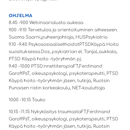
OHJELMA
8.45 -9.00 Webinaarialusta aukeaa
9.00 -9.10 Tervetuloa ja orientoituminen aiheeseen.
Suoma Saarni,puheenjohtaja, HUSPsykiatria
9.10 -9.40 PsykososiaalisethoidotPTSDKäypä Hoito
suosituksessa.Dos, psykiatrian el. TanjaLaukkala,
PTSD Käypä hoito -työryhmän pj.
9.40 -10.00 PTSD:nnettiterapiaFT,Ferdinand
GaroffPsT, oikeuspsykologi, psykoterapeutti, PTSD
Käypä hoito –työryhmän jäsen, tutkija, Ruotsin
Punaisen ristin korkeakoulu, NET-kouluttaja
10.00 -10.15 Tauko
10.15 -11.15 Nykykäsitys traumastaFT,Ferdinand
GaroffPsT, oikeuspsykologi, psykoterapeutti, PTSD
Käypä hoito –työryhmän jäsen, tutkija, Ruotsin