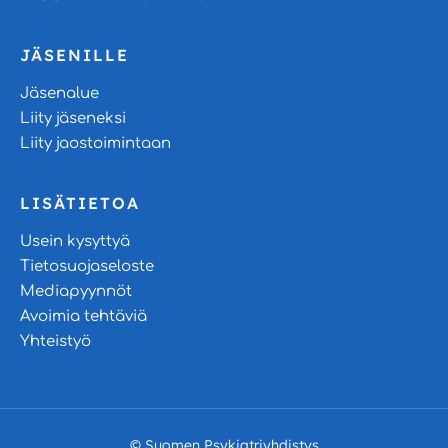
JÄSENILLE
Jäsenalue
Liity jäseneksi
Liity jaostoimintaan
LISÄTIETOA
Usein kysyttyä
Tietosuojaseloste
Mediapyynnöt
Avoimia tehtäviä
Yhteistyö
© Suomen Psykiatriyhdistys