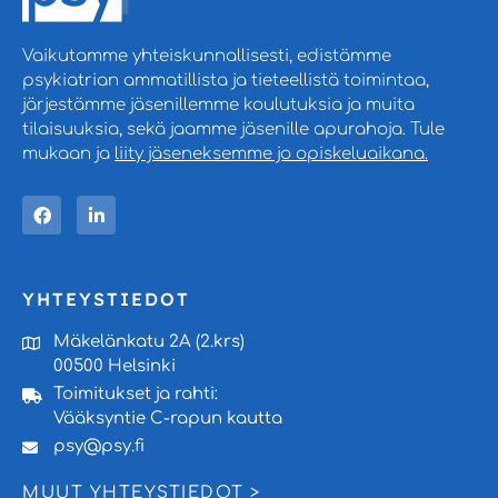
Vaikutamme yhteiskunnallisesti, edistämme
psykiatrian ammatillista ja tieteellistä toimintaa,
järjestämme jäsenillemme koulutuksia ja muita
tilaisuuksia, sekä jaamme jäsenille apurahoja. Tule
mukaan ja
liity jäseneksemme jo opiskeluaikana.
YHTEYSTIEDOT
Mäkelänkatu 2A (2.krs)
00500 Helsinki
Toimitukset ja rahti:
Vääksyntie C-rapun kautta
psy@psy.fi
MUUT YHTEYSTIEDOT >