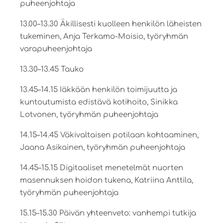
puheenjohtaja
13.00–13.30 Äkillisesti kuolleen henkilön läheisten
tukeminen, Anja Terkamo-Moisio, työryhmän
varapuheenjohtaja
13.30–13.45 Tauko
13.45–14.15 Iäkkään henkilön toimijuutta ja
kuntoutumista edistävä kotihoito, Sinikka
Lotvonen, työryhmän puheenjohtaja
14.15–14.45 Väkivaltaisen potilaan kohtaaminen,
Jaana Asikainen, työryhmän puheenjohtaja
14.45–15.15 Digitaaliset menetelmät nuorten
masennuksen hoidon tukena, Katriina Anttila,
työryhmän puheenjohtaja
15.15–15.30 Päivän yhteenveto: vanhempi tutkija