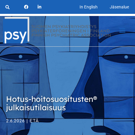
In English
Jäsenalue
Hotus-hoitosuositusten®
julkaisutilaisuus
2.6.2026 | ETÄ