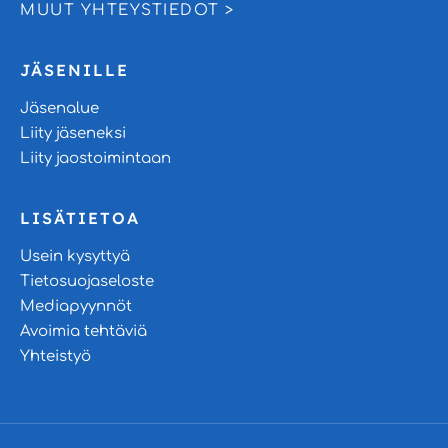
MUUT YHTEYSTIEDOT >
JÄSENILLE
Jäsenalue
Liity jäseneksi
Liity jaostoimintaan
LISÄTIETOA
Usein kysyttyä
Tietosuojaseloste
Mediapyynnöt
Avoimia tehtäviä
Yhteistyö