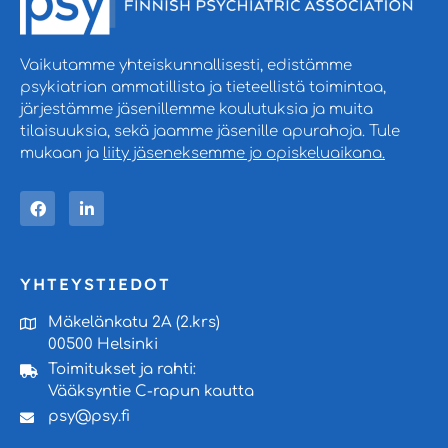
Vaikutamme yhteiskunnallisesti, edistämme
psykiatrian ammatillista ja tieteellistä toimintaa,
järjestämme jäsenillemme koulutuksia ja muita
tilaisuuksia, sekä jaamme jäsenille apurahoja. Tule
mukaan ja
liity jäseneksemme jo opiskeluaikana.
YHTEYSTIEDOT
Mäkelänkatu 2A (2.krs)
00500 Helsinki
Toimitukset ja rahti:
Vääksyntie C-rapun kautta
psy@psy.fi