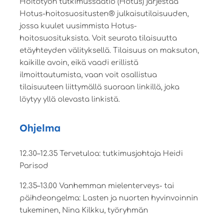
Hoitotyön tutkimussäätiö (Hotus) järjestää
Hotus-hoitosuositusten® julkaisutilaisuuden,
jossa kuulet uusimmista Hotus-
hoitosuosituksista. Voit seurata tilaisuutta
etäyhteyden välityksellä. Tilaisuus on maksuton,
kaikille avoin, eikä vaadi erillistä
ilmoittautumista, vaan voit osallistua
tilaisuuteen liittymällä suoraan linkillä, joka
löytyy yllä olevasta linkistä.
Ohjelma
12.30–12.35 Tervetuloa: tutkimusjohtaja Heidi
Parisod
12.35–13.00 Vanhemman mielenterveys- tai
päihdeongelma: Lasten ja nuorten hyvinvoinnin
tukeminen, Nina Kilkku, työryhmän