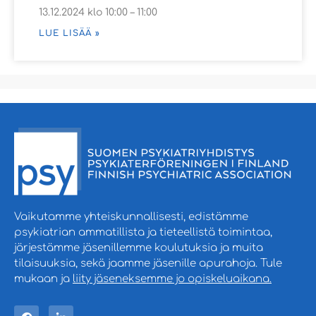
13.12.2024 klo 10:00 – 11:00
LUE LISÄÄ »
Vaikutamme yhteiskunnallisesti, edistämme
psykiatrian ammatillista ja tieteellistä toimintaa,
järjestämme jäsenillemme koulutuksia ja muita
tilaisuuksia, sekä jaamme jäsenille apurahoja. Tule
mukaan ja
liity jäseneksemme jo opiskeluaikana.