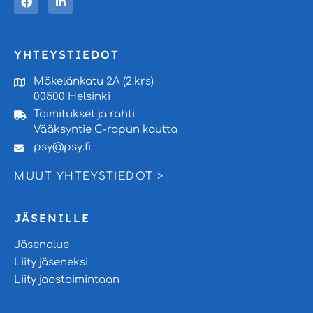
YHTEYSTIEDOT
Mäkelänkatu 2A (2.krs)
00500 Helsinki
Toimitukset ja rahti:
Vääksyntie C-rapun kautta
psy@psy.fi
MUUT YHTEYSTIEDOT >
JÄSENILLE
Jäsenalue
Liity jäseneksi
Liity jaostoimintaan