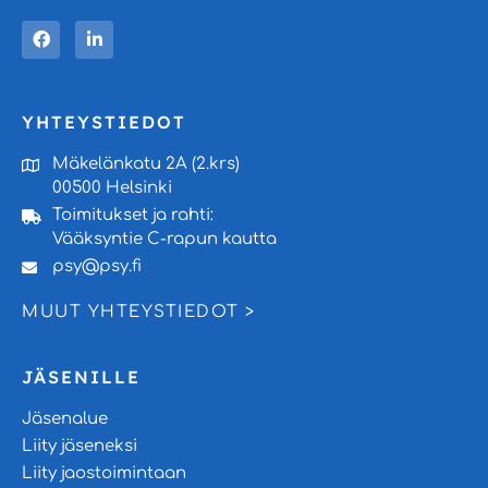
YHTEYSTIEDOT
Mäkelänkatu 2A (2.krs)
00500 Helsinki
Toimitukset ja rahti:
Vääksyntie C-rapun kautta
psy@psy.fi
MUUT YHTEYSTIEDOT >
JÄSENILLE
Jäsenalue
Liity jäseneksi
Liity jaostoimintaan