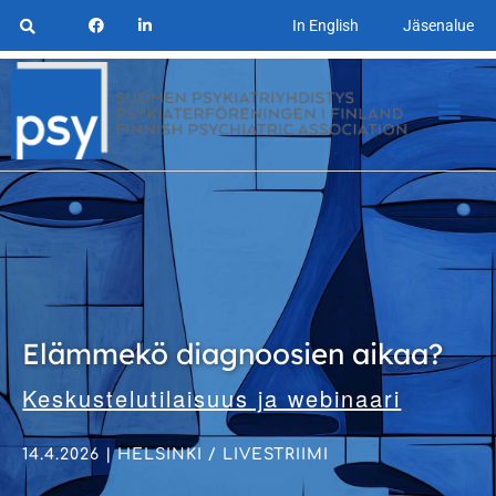
In English
Jäsenalue
Elämmekö diagnoosien aikaa?
Keskustelutilaisuus ja webinaari
14.4.2026 | HELSINKI / LIVESTRIIMI