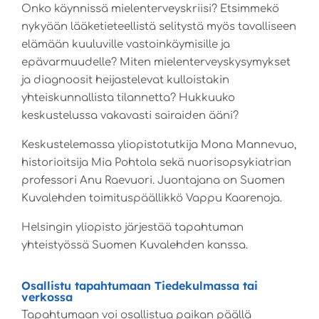
Onko käynnissä mielenterveyskriisi? Etsimmekö
nykyään lääketieteellistä selitystä myös tavalliseen
elämään kuuluville vastoinkäymisille ja
epävarmuudelle? Miten mielenterveyskysymykset
ja diagnoosit heijastelevat kulloistakin
yhteiskunnallista tilannetta? Hukkuuko
keskustelussa vakavasti sairaiden ääni?
Keskustelemassa yliopistotutkija Mona Mannevuo,
historioitsija Mia Pohtola sekä nuorisopsykiatrian
professori Anu Raevuori. Juontajana on Suomen
Kuvalehden toimituspäällikkö Vappu Kaarenoja.
Helsingin yliopisto järjestää tapahtuman
yhteistyössä Suomen Kuvalehden kanssa.
Osallistu tapahtumaan Tiedekulmassa tai
verkossa
Tapahtumaan voi osallistua paikan päällä