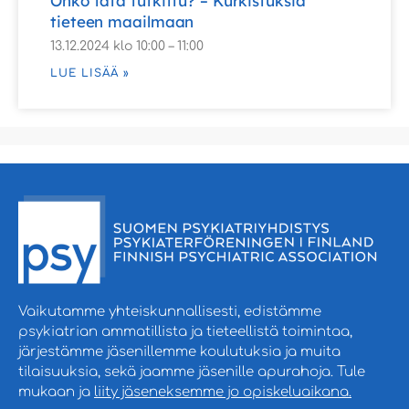
Onko tätä tutkittu? – Kurkistuksia
tieteen maailmaan
13.12.2024 klo 10:00 – 11:00
LUE LISÄÄ »
Vaikutamme yhteiskunnallisesti, edistämme
psykiatrian ammatillista ja tieteellistä toimintaa,
järjestämme jäsenillemme koulutuksia ja muita
tilaisuuksia, sekä jaamme jäsenille apurahoja. Tule
mukaan ja
liity jäseneksemme jo opiskeluaikana.