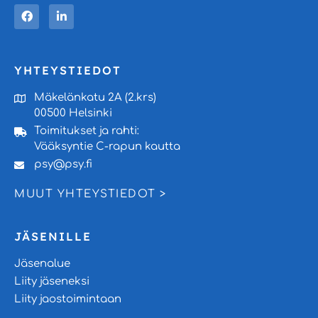
YHTEYSTIEDOT
Mäkelänkatu 2A (2.krs)
00500 Helsinki
Toimitukset ja rahti:
Vääksyntie C-rapun kautta
psy@psy.fi
MUUT YHTEYSTIEDOT >
JÄSENILLE
Jäsenalue
Liity jäseneksi
Liity jaostoimintaan