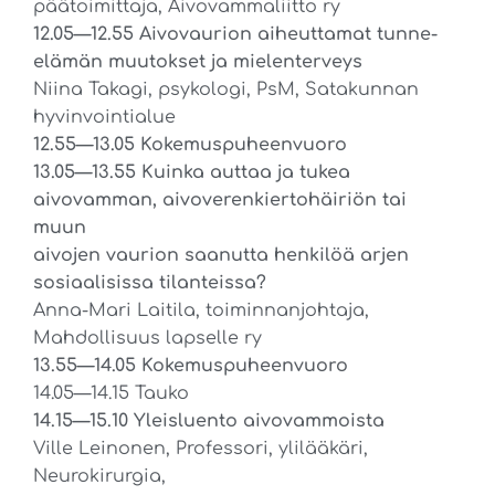
päätoimittaja, Aivovammaliitto ry
12.05—12.55 Aivovaurion aiheuttamat tunne-
elämän muutokset ja mielenterveys
Niina Takagi, psykologi, PsM, Satakunnan
hyvinvointialue
12.55—13.05 Kokemuspuheenvuoro
13.05—13.55 Kuinka auttaa ja tukea
aivovamman, aivoverenkiertohäiriön tai
muun
aivojen vaurion saanutta henkilöä arjen
sosiaalisissa tilanteissa?
Anna-Mari Laitila, toiminnanjohtaja,
Mahdollisuus lapselle ry
13.55—14.05 Kokemuspuheenvuoro
14.05—14.15 Tauko
14.15—15.10 Yleisluento aivovammoista
Ville Leinonen, Professori, ylilääkäri,
Neurokirurgia,