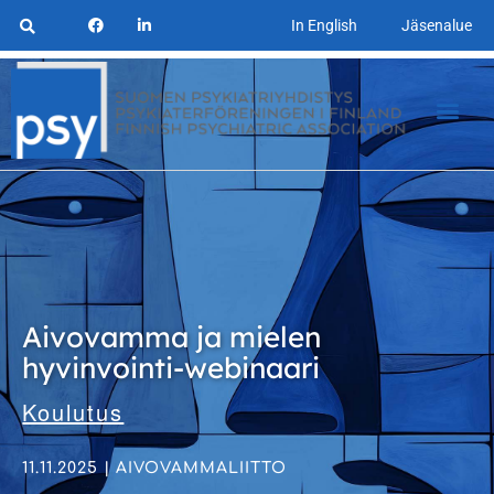
In English
Jäsenalue
Aivovamma ja mielen
hyvinvointi-webinaari
Koulutus
11.11.2025 | AIVOVAMMALIITTO