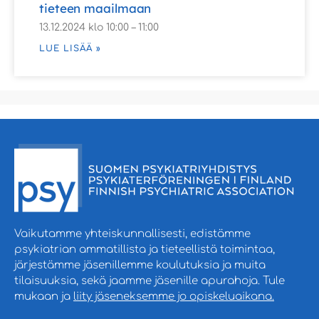
tieteen maailmaan
13.12.2024 klo 10:00 – 11:00
LUE LISÄÄ »
Vaikutamme yhteiskunnallisesti, edistämme
psykiatrian ammatillista ja tieteellistä toimintaa,
järjestämme jäsenillemme koulutuksia ja muita
tilaisuuksia, sekä jaamme jäsenille apurahoja. Tule
mukaan ja
liity jäseneksemme jo opiskeluaikana.