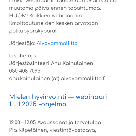
Linkki webinaariin lähetetään osallistujille
muutama päivä ennen tapahtumaa.
HUOM! Kaikkien webinaariin
ilmoittautuneiden kesken arvotaan
polkupyöräkypärä!
Järjestäjä:
Aivovammaliitto
Lisätietoja:
Järjestösihteeri Anu Kainulainen
050 408 7095
anu.kainulainen (at) aivovammaliitto.fi
Mielen hyvinvointi — webinaari
11.11.2025 -ohjelma
12.00—12.05 Avaussanat ja tervetuloa
Pia Kilpeläinen, viestintävastaava,