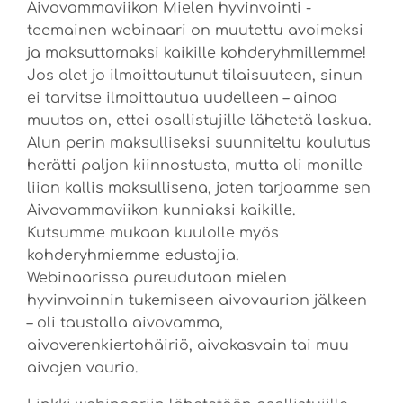
Aivovammaviikon Mielen hyvinvointi -
teemainen webinaari on muutettu avoimeksi
ja maksuttomaksi kaikille kohderyhmillemme!
Jos olet jo ilmoittautunut tilaisuuteen, sinun
ei tarvitse ilmoittautua uudelleen – ainoa
muutos on, ettei osallistujille lähetetä laskua.
Alun perin maksulliseksi suunniteltu koulutus
herätti paljon kiinnostusta, mutta oli monille
liian kallis maksullisena, joten tarjoamme sen
Aivovammaviikon kunniaksi kaikille.
Kutsumme mukaan kuulolle myös
kohderyhmiemme edustajia.
Webinaarissa pureudutaan mielen
hyvinvoinnin tukemiseen aivovaurion jälkeen
– oli taustalla aivovamma,
aivoverenkiertohäiriö, aivokasvain tai muu
aivojen vaurio.