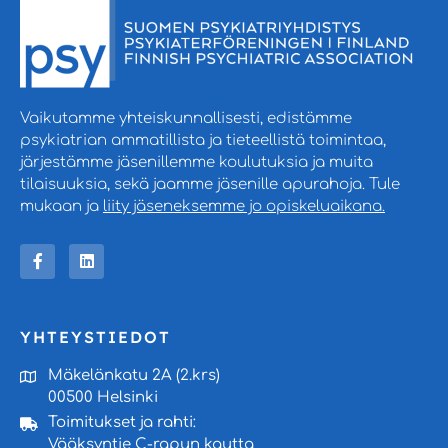
Vaikutamme yhteiskunnallisesti, edistämme
psykiatrian ammatillista ja tieteellistä toimintaa,
järjestämme jäsenillemme koulutuksia ja muita
tilaisuuksia, sekä jaamme jäsenille apurahoja. Tule
mukaan ja
liity jäseneksemme jo opiskeluaikana.
YHTEYSTIEDOT
Mäkelänkatu 2A (2.krs)
00500 Helsinki
Toimitukset ja rahti:
Vääksyntie C-rapun kautta