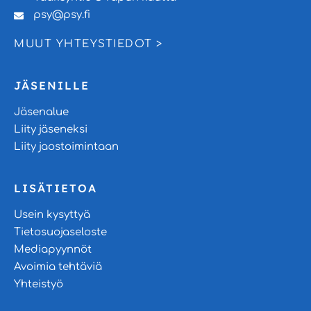
psy@psy.fi
MUUT YHTEYSTIEDOT >
JÄSENILLE
Jäsenalue
Liity jäseneksi
Liity jaostoimintaan
LISÄTIETOA
Usein kysyttyä
Tietosuojaseloste
Mediapyynnöt
Avoimia tehtäviä
Yhteistyö