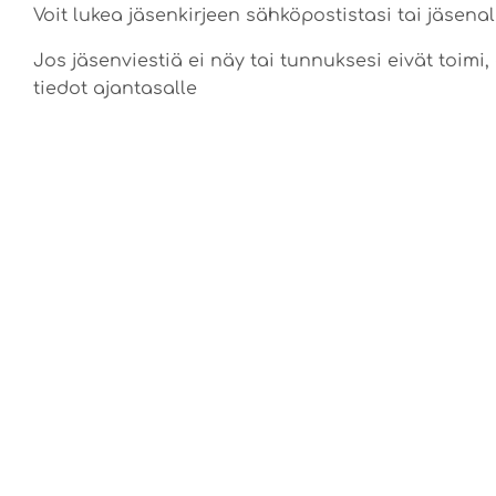
Voit lukea jäsenkirjeen sähköpostistasi tai jäsenal
Jos jäsenviestiä ei näy tai tunnuksesi eivät toimi,
tiedot ajantasalle
EDELLINEN
Kesän merkkejä näköpiirissä
LUE LISÄÄ