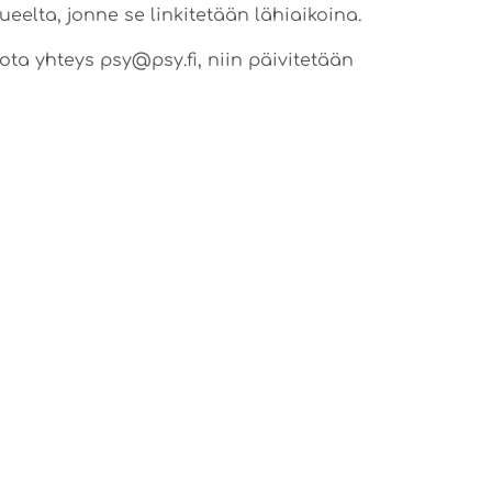
ueelta, jonne se linkitetään lähiaikoina.
 ota yhteys psy@psy.fi, niin päivitetään
SEURAAVA
Unohtuiko jotain?