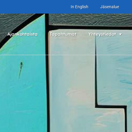
In English
Jäsenalue
Ajankohtaista
Tapahtumat
Yhteystiedot