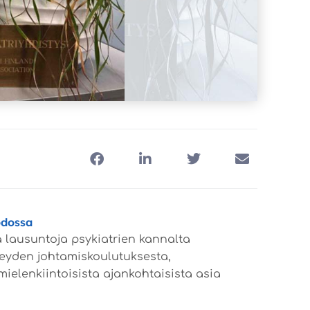
odossa
 lausuntoja psykiatrien kannalta
rveyden johtamiskoulutuksesta,
mielenkiintoisista ajankohtaisista asia