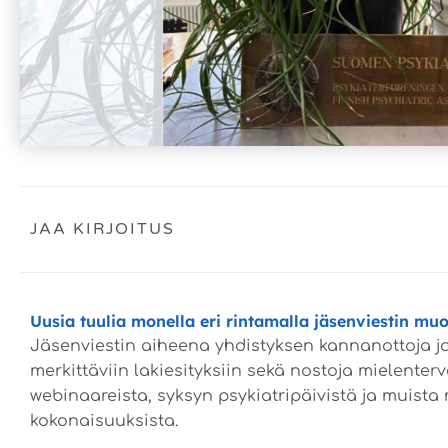
JAA KIRJOITUS
Uusia tuulia monella eri rintamalla jäsenviestin mu
Jäsenviestin aiheena yhdistyksen kannanottoja ja
merkittäviin lakiesityksiin sekä nostoja mielente
webinaareista, syksyn psykiatripäivistä ja muista 
kokonaisuuksista.