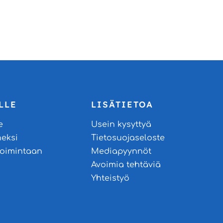
LLE
LISÄTIETOA
e
Usein kysyttyä
neksi
Tietosuojaseloste
stoimintaan
Mediapyynnöt
Avoimia tehtäviä
Yhteistyö