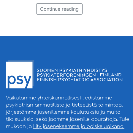
Continue reading
Vaikutamme yhteiskunnallisesti, edistämme
psykiatrian ammatillista ja tieteellistä toimintaa,
järjestämme jäsenillemme koulutuksia ja muita
tilaisuuksia, sekä jaamme jäsenille apurahoja. Tule
mukaan ja
liity jäseneksemme jo opiskeluaikana.