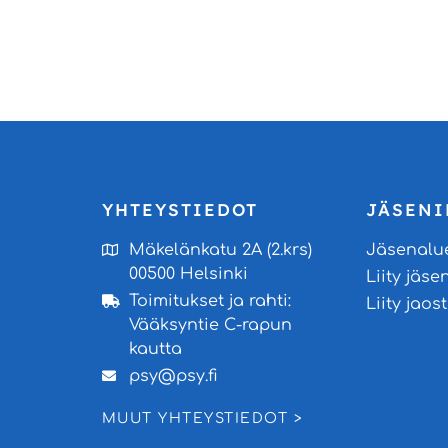
YHTEYSTIEDOT
JÄSENI
Mäkelänkatu 2A (2.krs)
Jäsenalu
00500 Helsinki
Liity jäse
Toimitukset ja rahti:
Liity jao
Vääksyntie C-rapun
kautta
psy@psy.fi
MUUT YHTEYSTIEDOT >