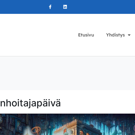
Etusivu
Yhdistys
anhoitajapäivä