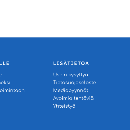
LLE
LISÄTIETOA
e
Usein kysyttyä
neksi
Tietosuojaseloste
stoimintaan
Mediapyynnöt
Avoimia tehtäviä
Yhteistyö