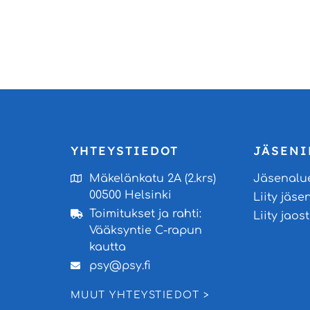
YHTEYSTIEDOT
JÄSENI
Mäkelänkatu 2A (2.krs)
Jäsenalu
00500 Helsinki
Liity jäse
Toimitukset ja rahti:
Liity jao
Vääksyntie C-rapun
kautta
psy@psy.fi
MUUT YHTEYSTIEDOT >