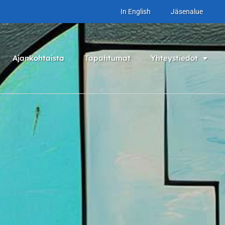
In English
Jäsenalue
Ajankohtaista
Tapahtumat
Yhteystiedot