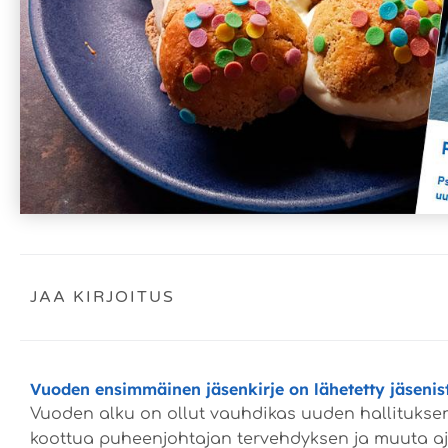
JAA KIRJOITUS
Vuoden ensimmäinen jäsenkirje on lähetetty jäsenist
Vuoden alku on ollut vauhdikas uuden hallitukse
koottua puheenjohtajan tervehdyksen ja muuta aj