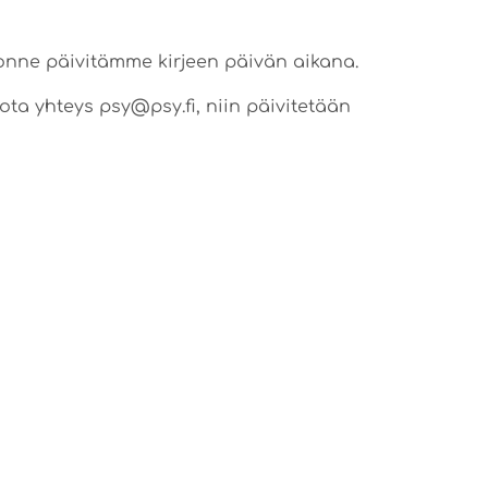
 jonne päivitämme kirjeen päivän aikana.
 ota yhteys psy@psy.fi, niin päivitetään
SEURAAVA
Lähestymme kevään h-hetkeä!