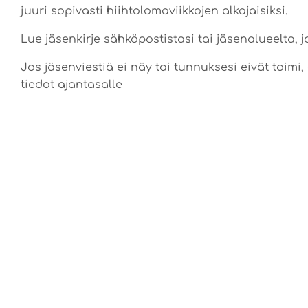
juuri sopivasti hiihtolomaviikkojen alkajaisiksi.
Lue jäsenkirje sähköpostistasi tai jäsenalueelta,
Jos jäsenviestiä ei näy tai tunnuksesi eivät toimi,
tiedot ajantasalle
EDELLINEN
MTKL päivitti psykiatrisen hoitotahdon
LUE LISÄÄ