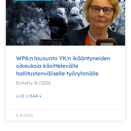
WPA:n lausunto YK:n ikääntyneiden
oikeuksia käsittelevälle
hallitustenväliselle työryhmälle
Esitetty 16.7.2026
LUE LISÄÄ »
6.8.2026