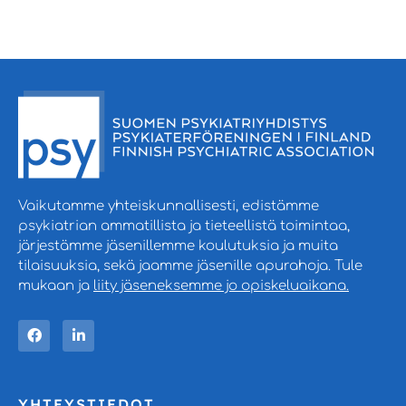
Vaikutamme yhteiskunnallisesti, edistämme
psykiatrian ammatillista ja tieteellistä toimintaa,
järjestämme jäsenillemme koulutuksia ja muita
tilaisuuksia, sekä jaamme jäsenille apurahoja. Tule
mukaan ja
liity jäseneksemme jo opiskeluaikana.
YHTEYSTIEDOT