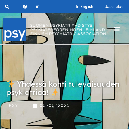
In English
Jäsenalue
Yhdessä kohti tulevaisuuden
psykiatriaa!
PSY
06/06/2025