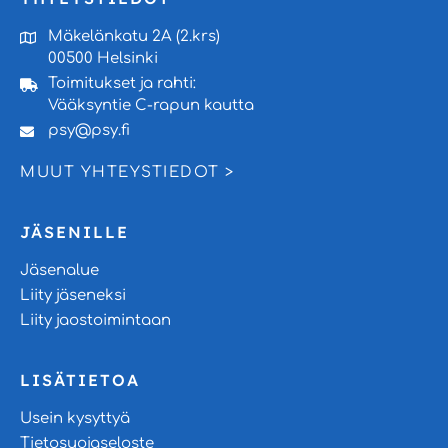
Mäkelänkatu 2A (2.krs)
00500 Helsinki
Toimitukset ja rahti:
Vääksyntie C-rapun kautta
psy@psy.fi
MUUT YHTEYSTIEDOT >
JÄSENILLE
Jäsenalue
Liity jäseneksi
Liity jaostoimintaan
LISÄTIETOA
Usein kysyttyä
Tietosuojaseloste