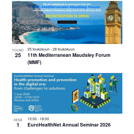
v
i
g
o
i
25 toukokuun
-
28 toukokuun
TOUKO
25
11th Mediterranean Maudsley Forum
n
(MMF)
t
i
15:00
-
18:00
KESÄ
1
EuroHealthNet Annual Seminar 2026