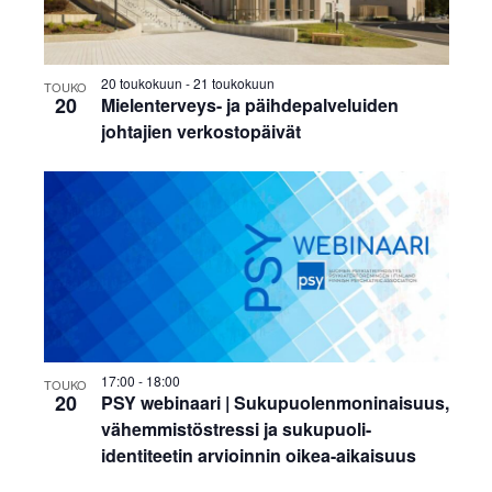
v
a
n
i
j
P
g
20 toukokuun
-
21 toukokuun
a
TOUKO
h
20
Mielenterveys- ja päihdepalveluiden
a
N
johtajien verkostopäivät
o
t
ä
t
i
k
o
o
n
y
V
m
i
ä
e
t
17:00
-
18:00
TOUKO
w
20
PSY webinaari | Sukupuolenmoninaisuus,
n
vähemmistöstressi ja sukupuoli-
identiteetin arvioinnin oikea-aikaisuus
a