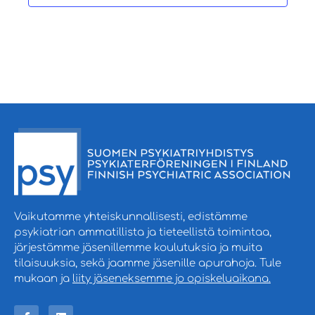
Vaikutamme yhteiskunnallisesti, edistämme
psykiatrian ammatillista ja tieteellistä toimintaa,
järjestämme jäsenillemme koulutuksia ja muita
tilaisuuksia, sekä jaamme jäsenille apurahoja. Tule
mukaan ja
liity jäseneksemme jo opiskeluaikana.