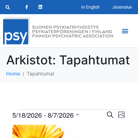
In English
Jäsenalue
Arkistot:
Tapahtumat
Home
Tapahtumat
T
T
5/18/2026
 - 
8/7/2026
E
K
t
a
V
u
a
s
L
v
a
i
p
a
l