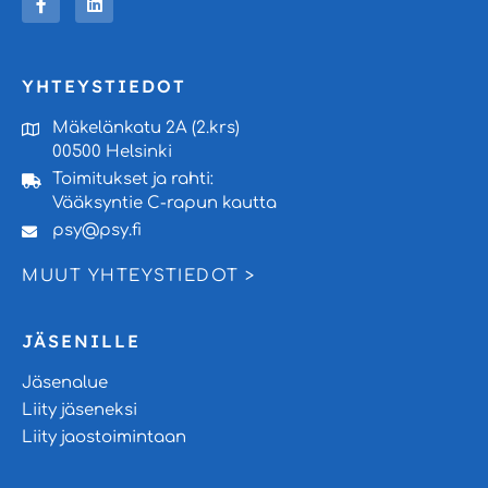
YHTEYSTIEDOT
Mäkelänkatu 2A (2.krs)
00500 Helsinki
Toimitukset ja rahti:
Vääksyntie C-rapun kautta
psy@psy.fi
MUUT YHTEYSTIEDOT >
JÄSENILLE
Jäsenalue
Liity jäseneksi
Liity jaostoimintaan